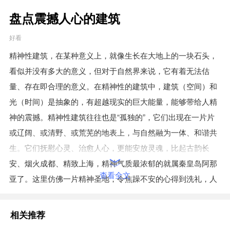
盘点震撼人心的建筑
好看
精神性建筑，在某种意义上，就像生长在大地上的一块石头，
看似并没有多大的意义，但对于自然界来说，它有着无法估
量、存在即合理的意义。在精神性的建筑中，建筑（空间）和
光（时间）是抽象的，有超越现实的巨大能量，能够带给人精
神的震撼。精神性建筑往往也是“孤独的”，它们出现在一片片
或辽阔、或清野、或荒芜的地表上，与自然融为一体、和谐共
生。它们抚慰心灵、治愈人心，更能安放灵魂，比起古韵长
安、烟火成都、精致上海，精神气质最浓郁的就属秦皇岛阿那
查看全文
亚了。这里仿佛一片精神圣地，令焦躁不安的心得到洗礼，人
们在这里思考着关于自己的一切，体验着人生的深沉和意义。
下面我们一起来领略阿那亚的建筑人文风光，感知精神的力
相关推荐
量。