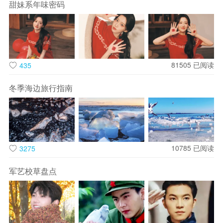
甜妹系年味密码
一、海边教堂

“岁月变迁，海水褪去，留下来一处空间的构筑，依然凌空悬浮
于沙滩之上。”纯白色的教堂伫立在大海与沙滩之间，仿佛漂浮
在海上一般，设计旨在使来访者能够静下心来，感受自然、感
81505
已阅读
435
受自我。白色的混凝土立面，纯洁、优美、诗意、自然。透过
冬季海边旅行指南
坡面屋顶的狭长窄缝洒落室内空间，光影在墙面上书写着时间
的印记，人们在这里深度冥想、沉思，引导人们向内心探寻，
获得深邃的精神体验。
二、海边图书馆

10785
已阅读
3275
孤独的图书馆在海边遗世独立，整片渤海仿佛都是其背景，仿
军艺校草盘点
佛伫立在沙滩上的长者，包罗万象，任何前来驻足的人都能享
受一段非常静谧的时光。建筑与场地的关系并不像是传统意义
上生长在某个具体的位置上，而是仿佛能随着海浪的拍打而流
动，建筑的空间和海、风、光有着充分的交互，也能带动人的