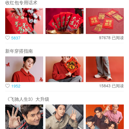
动，还有与整个海洋的互动，在天蓝一色的大海中冲浪，感受
收红包专用话术
着海洋的呼吸，去观察每一道浪的不同。
3.摩托艇

在蔚蓝的大海上，挑战自己的极限，感受风驰电掣的快感。摩
97678
已阅读
5837
托艇带你冲破束缚，追求那份真正的自由与刺激。
新年穿搭指南
4.水上飞人

穿上特制装备，从海面直接被 “射” 到空中，做出各种翻转、俯
冲的动作。第一次看别人玩的时候，下巴都惊掉了，心想这也
太牛了吧！自己尝试的时候，刚飞起来那瞬间，心脏都能提到
15843
已阅读
1952
嗓子眼儿了，但适应之后，俯瞰整个大海的感觉超爽。不过这
个项目对体力和胆量要求比较高，胆小的小伙伴可以先围观学
《飞驰人生3》大升级
习学习。
5.皮划艇

皮划艇是一个非常古老而又宽泛的概念，从人类掌握火和石斧