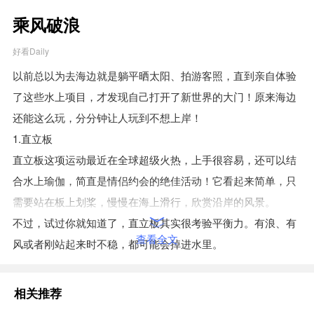
乘风破浪
好看Daily
以前总以为去海边就是躺平晒太阳、拍游客照，直到亲自体验
了这些水上项目，才发现自己打开了新世界的大门！原来海边
还能这么玩，分分钟让人玩到不想上岸！

1.直立板

直立板这项运动最近在全球超级火热，上手很容易，还可以结
合水上瑜伽，简直是情侣约会的绝佳活动！它看起来简单，只
需要站在板上划桨，慢慢在海上滑行，欣赏沿岸的风景。

不过，试过你就知道了，直立板其实很考验平衡力。有浪、有
查看全文
风或者刚站起来时不稳，都可能会掉进水里。
2.冲浪

相关推荐
冲浪不似其他运动般枯燥，因为它所包含的不光是与海浪的互