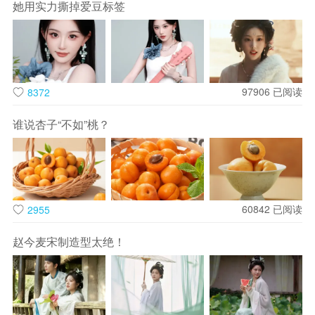
她用实力撕掉爱豆标签
陈都灵以其温婉灵动的气质，完美契合角色形象。剧中，她身
着古朴典雅的服饰，青丝如瀑，眉眼含情，举手投足间尽显古
97906
已阅读
8372
典韵味，从视觉上便给观众带来强烈的代入感，让人仿佛穿越
谁说杏子“不如”桃？
回那个充满故事的时代。
60842
已阅读
2955
赵今麦宋制造型太绝！