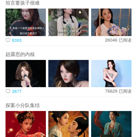
坦言要孩子很难
在旅途中，她是妈妈最棒的摄影师。同时，无论是工作生活，
26046
已阅读
8393
还是独自探索新的领域，她都能活得饱满而自足。真正的快乐
来源于内心的自由与强大，这就是她魅力所在，自有光芒，始
赵露思的内核
终向前，她用自己独特的方式告诉我们，做自己，也可以很精
彩。
在综艺镜头前，她的笑语从不是刻意迎合的热闹，而是发自内
心的松弛与亲和。《快乐大本营》的舞台上，她不会争抢话题
76629
已阅读
3877
焦点，却总能在恰当的时刻接下梗，用带着点小俏皮的东北口
探案小分队集结
音化解尴尬，让氛围变得轻松又温暖；《乘风破浪的姐姐》
里，面对高强度的舞台训练，她偶尔会因紧张露出腼腆的笑，
但转头又会握着队友的手说 “咱们一起再练一遍”，那份笑意里
藏着不慌不忙的坚持，也感染着身边每一个人。就连私下和朋