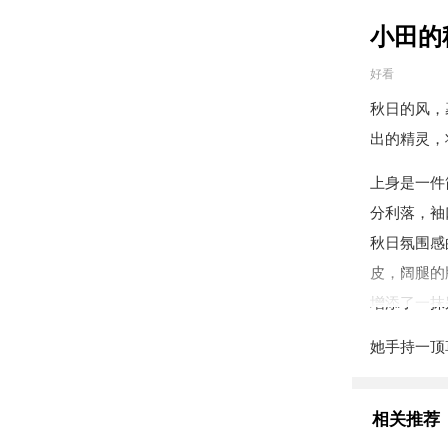
小田的
好看
秋日的风，
出的精灵，
上身是一件
分利落，袖
秋日氛围感
皮，阔腿的
增添了一抹
她手持一顶
在铺满落叶
应，形成和
相关推荐
日的保暖需