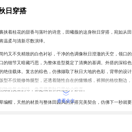
秋日穿搭
裹挟着桂花的甜香与落叶的诗意，田曦薇的这身秋日穿搭，宛如从田
将温柔与清新尽数演绎。
简约又不失精致的白色衬衫，干净的色调像秋日澄澈的天空，领口的
口的细节又暗藏巧思，为整体造型奠定了清爽的基调。外搭的深棕色
的绝佳载体。复古的棕色，仿佛撷取了秋日大地的色彩，背带的设计
版型不仅能修饰腿型，还透着随性自在的慵懒感，裤脚的格纹翻边，
别致的复古韵味，像是藏着秋日里的小惊喜。
查看全文
草编帽，天然的材质与整体田园风的穿搭完美契合，仿佛下一秒就要
的小径，或是在秋日的果园里采摘果实。脚上的棕色皮鞋，与背带裤
谐的色彩统一，鞋型简约大方，为整体造型增添了一份利落感，同时
求。