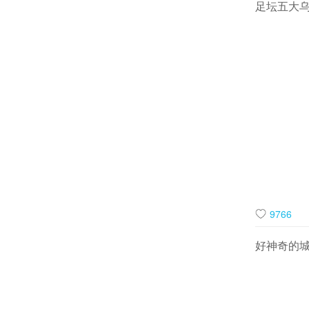
足坛五大
背景里，木
穿搭相得益
漾起秋日的
9766
好神奇的