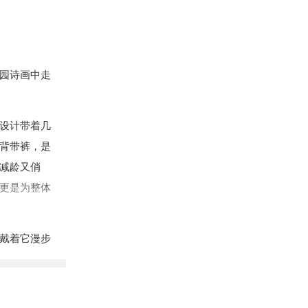
园诗画中走
设计带着几
背带裤，是
减龄又俏
更是为整体
戴着它漫步
颜色相呼
也兼顾了秋