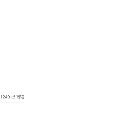
中，与这身
了，心底也
1249
已阅读