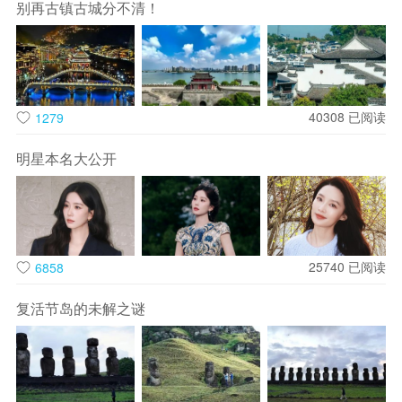
别再古镇古城分不清！
40308
已阅读
1279
明星本名大公开
拯救的重任落在“良梦”系统管理员徐天彪（王鹤棣饰）与飞船
舰长李思蒙（宋茜饰）身上。表面玩世不恭却熟悉系统逻辑的
徐天彪，紧急唤醒了处于冬眠状态、行事果决凌厉的李思蒙，
两人被迫组成搭档，开启穿越十五种风格迥异梦境的救援征
程。
25740
已阅读
6858
他们的救援如同“副本闯关”，从赛博朋克都市、水墨国风世界
复活节岛的未解之谜
到蒸汽朋克王国，每个梦境都有独特规则与致命陷阱。在港式
茶餐厅梦境里，他们化身古惑仔造型，却遭遇NPC突袭被迫重
开；在童话秘境中，可爱表象下暗藏惊悚反转。频繁入梦还会