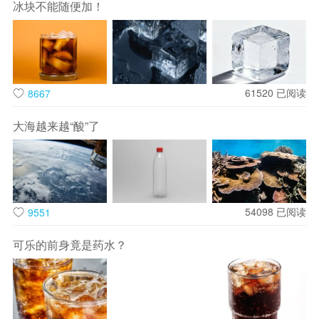
冰块不能随便加！
61520
已阅读
8667
大海越来越“酸”了
1967年新疆阿斯塔那墓葬出土的南北朝团花剪纸，是春节剪纸
成熟的关键实证。这些“对马”、“对猴”等图案，线条流畅、构图
精巧，证实6世纪时剪纸技艺已臻成熟。彼时的剪纸并非单纯
54098
已阅读
9551
装饰，而是用于招魂祈福的重要载体，与春节驱邪纳祥的内核
不谋而合。这一考古发现，让春节剪纸的历史有了实物支撑，
可乐的前身竟是药水？
也让我们窥见千年前古人以纸寄愿的新春习俗。
明清时期，春节剪纸彻底融入民俗生活，成为新春不可或缺的
核心习俗。每逢春节，家家户户都会剪窗花、贴门笺、做灯