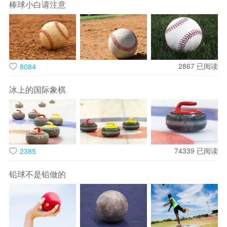
棒球小白请注意
2867
已阅读
8084
出行准备是关键，保暖与舒适兼顾。冬季海边气温偏低，海风
冰上的国际象棋
刺骨，需备好防风羽绒服、加绒卫衣、厚围巾和防水手套，既
能抵御寒风，又不影响拍照出片。鞋子优先选择防滑短靴或运
动鞋，避免在湿滑的沙滩、礁石上摔倒；做好防晒措施，冬日
海边紫外线依旧强烈，防晒霜、太阳镜不可或缺，兼顾保暖与
74339
已阅读
2385
防护。
铅球不是铅做的
解锁冬季海边小众玩法，告别常规打卡。不必追赶盛夏的沙滩
嬉戏，冬日可沿着海岸线慢走，看海浪拍击礁石，听海风低
语，感受大海的静谧辽阔；清晨静待日出，看金色阳光冲破海